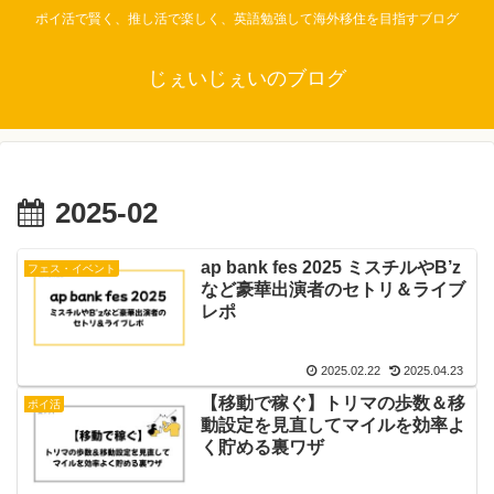
ポイ活で賢く、推し活で楽しく、英語勉強して海外移住を目指すブログ
じぇいじぇいのブログ
2025-02
ap bank fes 2025 ミスチルやB’z
フェス・イベント
など豪華出演者のセトリ＆ライブ
レポ
2025.02.22
2025.04.23
【移動で稼ぐ】トリマの歩数＆移
ポイ活
動設定を見直してマイルを効率よ
く貯める裏ワザ