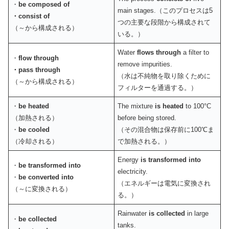
・
be composed of
main stages.（このプロセスは5
・consist of
つの主要な段階から構成されて
（～から構成される）
いる。）
Water
flows through
a filter to
・
flow through
remove impurities.
・pass through
（水は不純物を取り除くために
（～から構成される）
フィルターを通過する。）
・
be heated
The mixture
is heated
to 100°C
（加熱される）
before being stored.
・
be cooled
（その混合物は保存前に100℃ま
（冷却される）
で加熱される。）
Energy
is transformed into
・
be transformed into
electricity.
・
be converted into
（エネルギーは電気に変換され
（～に変換される）
る。）
Rainwater
is collected
in large
・
be collected
tanks.