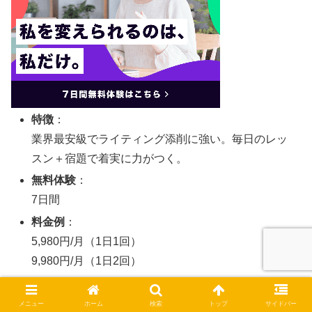
特徴
：
業界最安級でライティング添削に強い。毎日のレッ
スン＋宿題で着実に力がつく。
無料体験
：
7日間
料金例
：
5,980円/月（1日1回）
9,980円/月（1日2回）
ポイント
：
IELTS対応のライティング添削あり。毎レッスンで成
メニュー
ホーム
検索
トップ
サイドバー