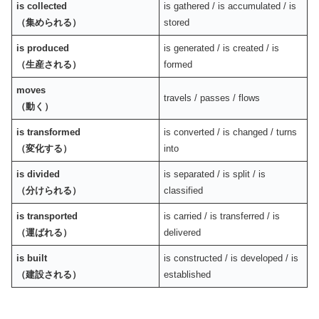
is collected
is gathered / is accumulated / is
（集められる）
stored
is produced
is generated / is created / is
（生産される）
formed
moves
travels / passes / flows
（動く）
is transformed
is converted / is changed / turns
（変化する）
into
is divided
is separated / is split / is
（分けられる）
classified
is transported
is carried / is transferred / is
（運ばれる）
delivered
is built
is constructed / is developed / is
（建設される）
established