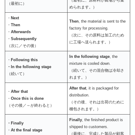
（最初に、原材料が農場から集
（最初に）
められます。）
・
Next
Then
, the material is sent to the
・
Then
factory for processing.
・
Afterwards
（次に、その原料は加工のため
・
Subsequently
に工場へ送られます。）
（次に／その後）
In the following stage
, the
・
Following this
mixture is cooled down.
・In the following stage
（続いて、その混合物は冷却さ
（続いて）
れます。）
After that
, it is packaged for
・
After that
distribution.
・
Once this is done
（その後、それは出荷のために
（その後／～が終わると）
梱包されます。）
Finally
, the finished product is
・Finally
shipped to customers.
・
At the final stage
（最後に、完成した製品が顧客