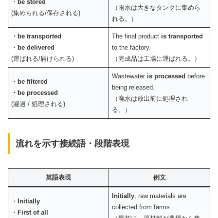
・
be stored
（雨水は大きなタンクに集めら
(集められる/保存される)
れる。）
・be transported
The final product
is transported
・
be delivered
to the factory.
(運ばれる/届けられる)
（完成品は工場に運ばれる。）
Wastewater
is processed
before
・
be filtered
being released.
・be processed
（廃水は放出前に処理され
(濾過 / 処理される)
る。）
流れを示す接続語・段階表現
英語表現
例文
Initially
, raw materials are
・
Initially
collected from farms.
・
First of all