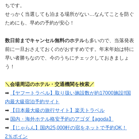
ちです。
せっかく当選しても泊まる場所がない…なんてことを防ぐ
ためにも、早めの予約が安心！
数日前までキャンセル無料のホテル
も多いので、当落発表
前に一旦おさえておくのがおすすめです。年末年始は特に
早い者勝ちなので、今のうちにチェックしておきましょ
う！
＼会場周辺のホテル・交通機関を検索／
➡
【ヤフートラベル】取り扱い施設数が約17000施設!!国
内最大級宿泊予約サイト
➡
【日本最大級の旅行サイト】楽天トラベル
➡
国内・海外ホテル格安予約のアゴダ【agoda】
➡
【じゃらん】国内25,000軒の宿をネットで予約OK！
2％ポイン