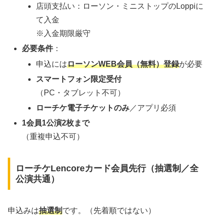
店頭支払い：ローソン・ミニストップのLoppiに
て入金
※入金期限厳守
必要条件
：
申込には
ローソンWEB会員（無料）登録
が必要
スマートフォン限定受付
（PC・タブレット不可）
ローチケ電子チケットのみ
／アプリ必須
1会員1公演2枚まで
（重複申込不可）
ローチケLencoreカード会員先行（抽選制／全
公演共通）
申込みは
抽選制
です。（先着順ではない）