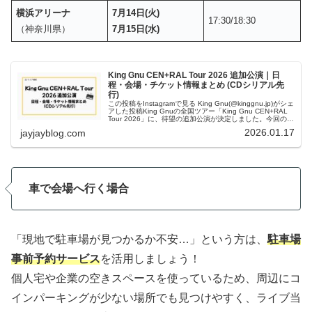
横浜アリーナ
7月14日(火)
17:30/18:30
（神奈川県）
7月15日(水)
King Gnu CEN+RAL Tour 2026 追加公演｜日
程・会場・チケット情報まとめ (CDシリアル先
行)
この投稿をInstagramで見る King Gnu(@kinggnu.jp)がシェ
アした投稿King Gnuの全国ツアー「King Gnu CEN+RAL
Tour 2026」に、待望の追加公演が決定しました。今回の追
加公演では、新曲「A...
2026.01.17
jayjayblog.com
車で会場へ行く場合
「現地で駐車場が見つかるか不安…」という方は、
駐車場
事前予約サービス
を活用しましょう！
個人宅や企業の空きスペースを使っているため、周辺にコ
インパーキングが少ない場所でも見つけやすく、ライブ当