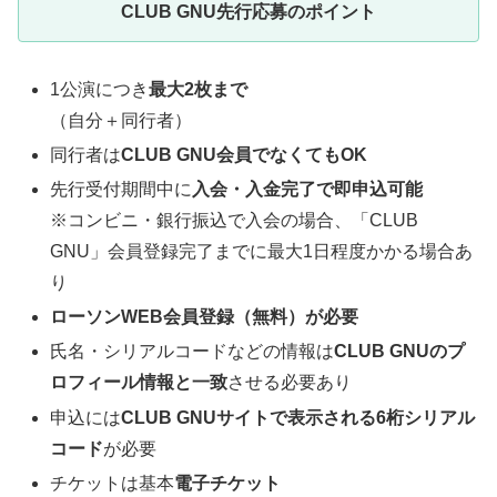
CLUB GNU先行応募のポイント
1公演につき
最大2枚まで
（自分＋同行者）
同行者は
CLUB GNU会員でなくてもOK
先行受付期間中に
入会・入金完了で即申込可能
※コンビニ・銀行振込で入会の場合、「CLUB
GNU」会員登録完了までに最大1日程度かかる場合あ
り
ローソンWEB会員登録（無料）が必要
氏名・シリアルコードなどの情報は
CLUB GNUのプ
ロフィール情報と一致
させる必要あり
申込には
CLUB GNUサイトで表示される6桁シリアル
コード
が必要
チケットは基本
電子チケット