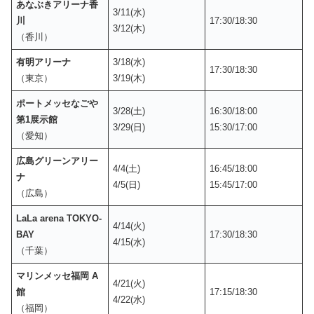
あなぶきアリーナ香
3/11(水)
川
17:30/18:30
3/12(木)
（香川）
有明アリーナ
3/18(水)
17:30/18:30
（東京）
3/19(木)
ポートメッセなごや
3/28(土)
16:30/18:00
第1展示館
3/29(日)
15:30/17:00
（愛知）
広島グリーンアリー
4/4(土)
16:45/18:00
ナ
4/5(日)
15:45/17:00
（広島）
LaLa arena TOKYO-
4/14(火)
BAY
17:30/18:30
4/15(水)
（千葉）
マリンメッセ福岡 A
4/21(火)
館
17:15/18:30
4/22(水)
（福岡）