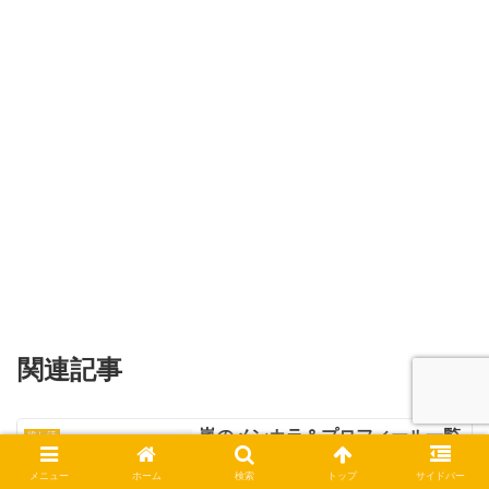
関連記事
嵐のメンカラ＆プロフィール一覧
推し活
（誕生日・身長・血液型）
メニュー
ホーム
検索
トップ
サイドバー
この投稿をInstagramで見る