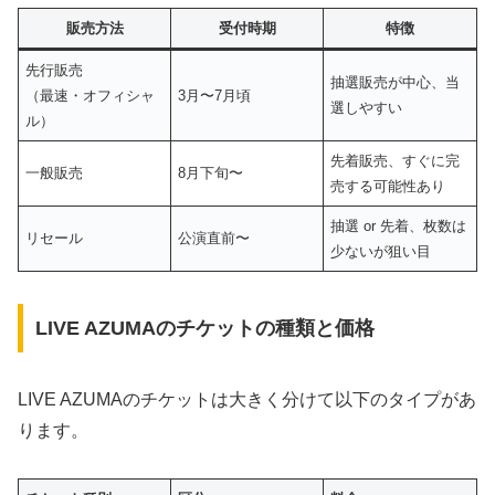
販売方法
受付時期
特徴
先行販売
抽選販売が中心、当
（最速・オフィシャ
3月〜7月頃
選しやすい
ル）
先着販売、すぐに完
一般販売
8月下旬〜
売する可能性あり
抽選 or 先着、枚数は
リセール
公演直前〜
少ないが狙い目
LIVE AZUMAのチケットの種類と価格
LIVE AZUMAのチケットは大きく分けて以下のタイプがあ
ります。