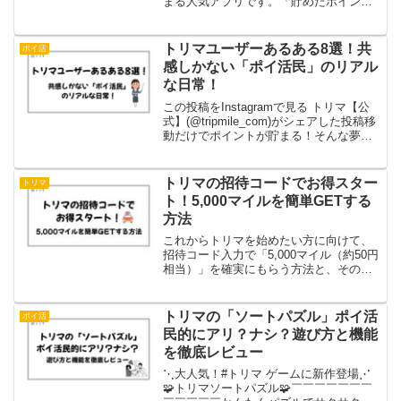
まる人気アプリです。「貯めたポイント
はVポイントに交換できるの？」「交換方
法が分かりにくそうで不安…」と感じて
いる方も多いのではないでしょうか。こ
トリマユーザーあるある8選！共
ポイ活
の記事では、...
感しかない「ポイ活民」のリアル
な日常！
この投稿をInstagramで見る トリマ【公
式】(@tripmile_com)がシェアした投稿移
動だけでポイントが貯まる！そんな夢の
ようなアプリ「トリマ」でも実際に使っ
ていると、「え、みんなもこうしてるよ
ね？」「あ、これ私もかも…？」今回...
トリマの招待コードでお得スター
トリマ
ト！5,000マイルを簡単GETする
方法
これからトリマを始めたい方に向けて、
招待コード入力で「5,000マイル（約50円
相当）」を確実にもらう方法と、その後
のマイルの貯め方のコツも紹介していま
す。トリマとは？移動×歩数でマイルが貯
まるポイ活アプリ「トリマ」は、毎日の
トリマの「ソートパズル」ポイ活
ポイ活
移動距離や歩数...
民的にアリ？ナシ？遊び方と機能
を徹底レビュー
⋱大人気！#トリマ ゲームに新作登場⋰
🧩トリマソートパズル🧩￣￣￣￣￣￣￣