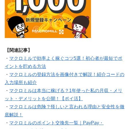
【関連記事】
・
マクロミルで効率よく稼ぐコツ5選！初心者が最短でポ
イントを貯める方法
・
マクロミルの登録方法を画像付きで解説！紹介コードの
入力場所も紹介
・
マクロミルは本当に稼げる？1年使った私の月収・メリ
ット・デメリットを公開！【ポイ活】
・
マクロミルは危険？怪しいと言われる理由と安全性を徹
底解説！
・
マクロミルのポイント交換先一覧｜PayPay・