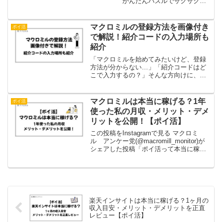
￣￣￣￣￣かんたんパズルでサクサク貯
まる！初回プレイは10回までマイル2
倍！！インストールはリプ欄のリンクか
ら👇 pic.twitter.com/2LDMvGJCkw...
マクロミルの登録方法を画像付き
ポイ活
で解説！紹介コードの入力場所も
紹介
「マクロミルを始めてみたいけど、登録
方法が分からない…」「紹介コードはど
こで入力するの？」そんな方向けに、マ
クロミルの登録手順を画像付きで分かり
やすく解説します。登録自体は5分ほどで
完了し、もちろん無料です。さらに、紹
マクロミルは本当に稼げる？1年
ポイ活
介コードを利用して登録...
使った私の月収・メリット・デメ
リットを公開！【ポイ活】
この投稿をInstagramで見る マクロミ
ル アンケー党(@macromill_monitor)が
シェアした投稿「ポイ活って本当に稼げ
るの？」そんな疑問を持っている方に、
私が1年以上使っている「マクロミル」を
紹介します。結論から言うと、月...
楽天インサイトは本当に稼げる？1ヶ月の
収入目安・メリット・デメリットを正直
レビュー【ポイ活】