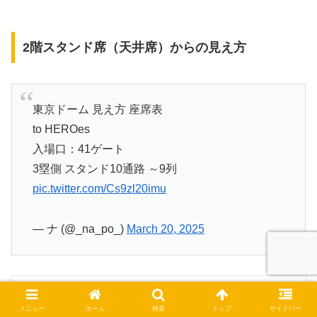
2階スタンド席（天井席）からの見え方
東京ドーム 見え方 座席表
to HEROes
入場口：41ゲート
3塁側 スタンド10通路 ～9列
pic.twitter.com/Cs9zl20imu
— ナ (@_na_po_)
March 20, 2025
X
メニュー
ホーム
検索
トップ
サイドバー