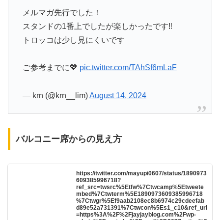
メルマガ先行でした！
スタンドの1番上でしたが楽しかったです‼︎
トロッコは少し見にくいです
ご参考までに💖
pic.twitter.com/TAhSf6mLaF
— krn (@krn__lim)
August 14, 2024
バルコニー席からの見え方
https://twitter.com/mayupi0607/status/1890973
609385996718?
ref_src=twsrc%5Etfw%7Ctwcamp%5Etweete
mbed%7Ctwterm%5E1890973609385996718
%7Ctwgr%5Ef9aab2108ec8b6974c29cdeefab
d89e52a731391%7Ctwcon%5Es1_c10&ref_url
=https%3A%2F%2Fjayjayblog.com%2Fwp-