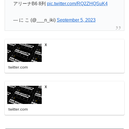
アリーナB6 8列
pic.twitter.com/RQ2ZHQSuK4
— に こ (@___n_iki)
September 5, 2023
X
twitter.com
X
twitter.com