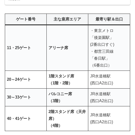
ゲート番号
主な座席エリア
最寄り駅＆出口
・東京メトロ
「後楽園駅」
(2番出口すぐ)
11・25ゲート
アリーナ席
・都営三田線
「春日駅」
（6番出口）
1階スタンド席
JR水道橋駅
20～24ゲート
（1階・2階）
(西口A2出口)
バルコニー席
JR水道橋駅
30～33ゲート
（3階）
(西口A2出口)
2階スタンド席（天井
JR水道橋駅
40・41ゲート
席）
(西口A2出口)
（4階）