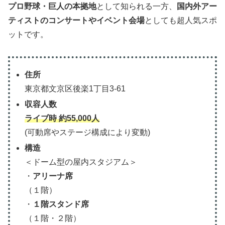
プロ野球・巨人の本拠地
として知られる一方、
国内外アー
ティストのコンサートやイベント会場
としても超人気スポ
ットです。
住所
東京都文京区後楽1丁目3-61
収容人数
ライブ時 約55,000人
(可動席やステージ構成により変動)
構造
＜ドーム型の屋内スタジアム＞
・
アリーナ席
（１階）
・
１階スタンド席
（１階・２階）