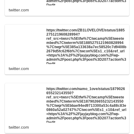
admin%2Fpost.php%3Fpost%3D2077action%3
Dedit
twitter.com
https://twitter.com/ZB1LOVELOVE/status/1885
275121960828994?
ref_src=twsrc%5Etfw%7Ctwcamp%5Etweete
mbed%7Ctwterm%5E1885275121960828994
%7Ctwgr%5E385a133638a7ec58520c7d9408b
2679d5fc62f6b%7Ctwcon%5Es1_c10&ref_url
=https%3A%2F%2Fjayjayblog.com%2Fwp-
admin%2Fpost.php%3Fpost%3D2077action%3
Dedit
twitter.com
https://twitter.com/namo_1ove/status/1879026
655232143550?
ref_src=twsrc%5Etfw%7Ctwcamp%5Etweete
mbed%7Ctwterm%5E1879026655232143550
%7Ctwgr%5Ebbae94ed9713300a53c4a88c83e
0860a52a02747%7Ctwcon%5Es1_c10&ref_url
=https%3A%2F%2Fjayjayblog.com%2Fwp-
admin%2Fpost.php%3Fpost%3D2077action%3
Dedit
twitter.com