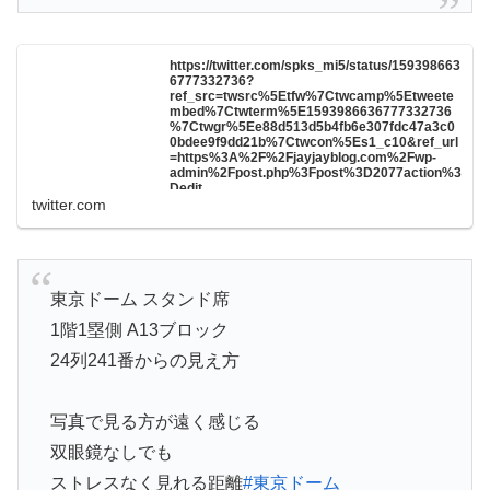
https://twitter.com/spks_mi5/status/159398663
6777332736?
ref_src=twsrc%5Etfw%7Ctwcamp%5Etweete
mbed%7Ctwterm%5E1593986636777332736
%7Ctwgr%5Ee88d513d5b4fb6e307fdc47a3c0
0bdee9f9dd21b%7Ctwcon%5Es1_c10&ref_url
=https%3A%2F%2Fjayjayblog.com%2Fwp-
admin%2Fpost.php%3Fpost%3D2077action%3
Dedit
twitter.com
東京ドーム スタンド席
1階1塁側 A13ブロック
24列241番からの見え方
写真で見る方が遠く感じる
双眼鏡なしでも
ストレスなく見れる距離
#東京ドーム