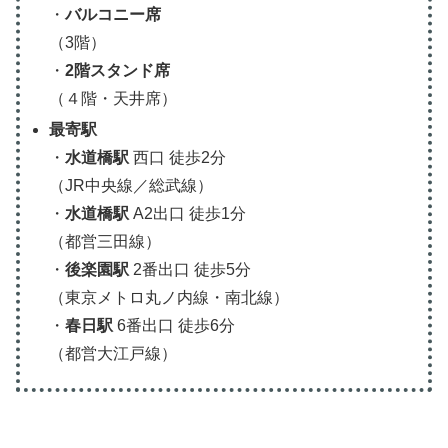
・
バルコニー席
（3階）
・
2階スタンド席
（４階・天井席）
最寄駅
・
水道橋駅
西口 徒歩2分
（JR中央線／総武線）
・
水道橋駅
A2出口 徒歩1分
（都営三田線）
・
後楽園駅
2番出口 徒歩5分
（東京メトロ丸ノ内線・南北線）
・
春日駅
6番出口 徒歩6分
（都営大江戸線）