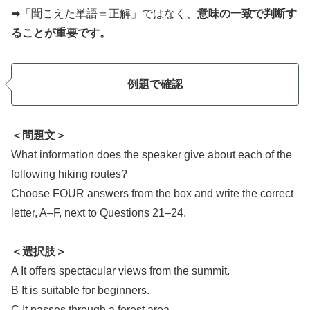
➡「聞こえた単語＝正解」ではなく、
意味の一致で判断す
ることが重要です。
例題で確認
＜問題文＞
What information does the speaker give about each of the
following hiking routes?
Choose FOUR answers from the box and write the correct
letter, A–F, next to Questions 21–24.
＜選択肢＞
A It offers spectacular views from the summit.
B It is suitable for beginners.
C It passes through a forest area.