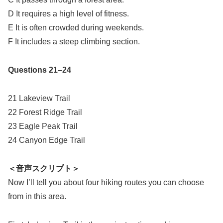
D It requires a high level of fitness.
E It is often crowded during weekends.
F It includes a steep climbing section.
Questions 21–24
21 Lakeview Trail
22 Forest Ridge Trail
23 Eagle Peak Trail
24 Canyon Edge Trail
＜音声スクリプト＞
Now I’ll tell you about four hiking routes you can choose
from in this area.