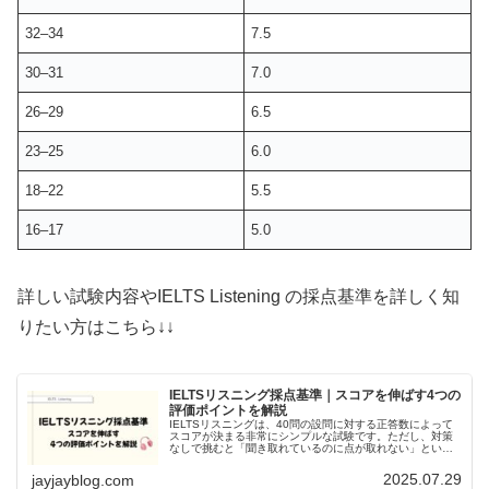
32–34
7.5
30–31
7.0
26–29
6.5
23–25
6.0
18–22
5.5
16–17
5.0
詳しい試験内容やIELTS Listening の採点基準を詳しく知
りたい方はこちら↓↓
IELTSリスニング採点基準｜スコアを伸ばす4つの
評価ポイントを解説
IELTSリスニングは、40問の設問に対する正答数によって
スコアが決まる非常にシンプルな試験です。ただし、対策
なしで挑むと「聞き取れているのに点が取れない」という
状態に陥りやすいのも事実です。スコアアップには「ただ
聞くだけ」では不十分。頻出...
2025.07.29
jayjayblog.com