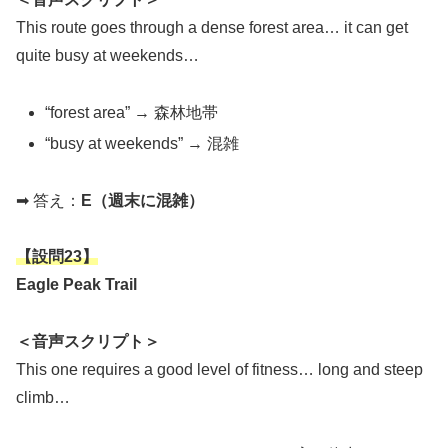
This route goes through a dense forest area… it can get
quite busy at weekends…
“forest area” → 森林地帯
“busy at weekends” → 混雑
➡ 答え：
E（週末に混雑）
【
設問23
】
Eagle Peak Trail
＜音声スクリプト＞
This one requires a good level of fitness… long and steep
climb…