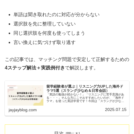
単語は聞き取れたのに対応が分からない
選択肢を先に整理していない
同じ選択肢を何度も使ってしまう
言い換えに気づけず取り逃す
この記事では、マッチング問題で安定して正解するための
4ステップ解法＋実践例付き
で解説します。
留学経験者が選ぶ｜リスニング力UPした海外ド
ラマ5選（スラング少なめ＆日常会話）
「英語の勉強が続かない！」「リスニングに苦手意識があ
る・・・」そんな方にこそおすすめしたいのが、「海外ド
ラマ」を使った英語学習です！今回は「スラングが少なく
日常会話が中心」の、初心者〜中級者向けドラマを厳選。
留学経験のある筆者が、実際に「聞...
2025.07.15
jayjayblog.com
目次