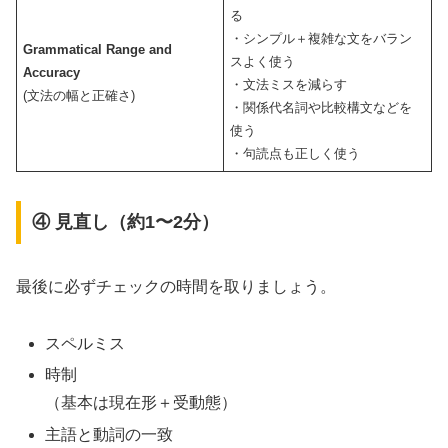
る
・シンプル＋複雑な文をバラン
Grammatical Range and
スよく使う
Accuracy
・文法ミスを減らす
(文法の幅と正確さ)
・関係代名詞や比較構文などを
使う
・句読点も正しく使う
④ 見直し（約1〜2分）
最後に必ずチェックの時間を取りましょう。
スペルミス
時制
（基本は現在形＋受動態）
主語と動詞の一致