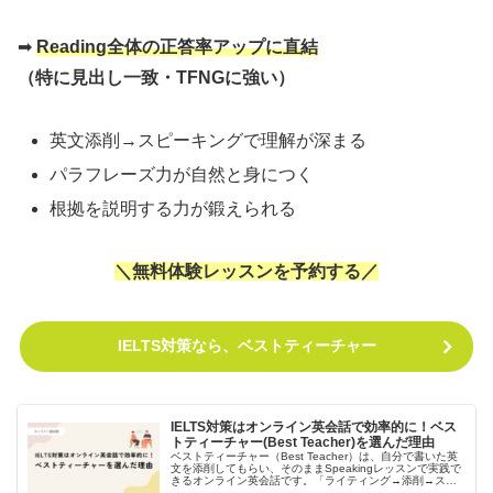
➡
Reading全体の正答率アップに直結
（特に見出し一致・TFNGに強い）
英文添削→スピーキングで理解が深まる
パラフレーズ力が自然と身につく
根拠を説明する力が鍛えられる
＼無料体験レッスンを予約する／
IELTS対策なら、ベストティーチャー
IELTS対策はオンライン英会話で効率的に！ベス
トティーチャー(Best Teacher)を選んだ理由
ベストティーチャー（Best Teacher）は、自分で書いた英
文を添削してもらい、そのままSpeakingレッスンで実践で
きるオンライン英会話です。「ライティング→添削→スピ
ーキング」まで一気通貫で学べるため、IELTSやTOEFLな