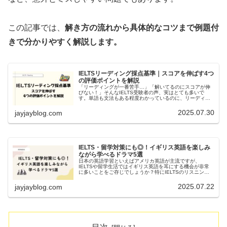
この記事では、
解き方の流れから具体的なコツまで例題付
きで分かりやすく解説します。
IELTSリーディング採点基準｜スコアを伸ばす4つ
の評価ポイントを解説
「リーディングが一番苦手…」「解いてるのにスコアが伸
びない！」そんなIELTS受験者の声、実はとても多いで
す。単語も文法もある程度わかっているのに、リーディン
グのスコアだけ頭打ちになるのはなぜでしょう？「時間が
足りない」「最後まで解ききれな...
2025.07.30
jayjayblog.com
IELTS・留学対策にも◎！イギリス英語を楽しみ
ながら学べるドラマ5選
日本の英語学習といえばアメリカ英語が主流ですが、
IELTSや留学生活ではイギリス英語を耳にする機会が非常
に多いことをご存じでしょうか？特にIELTSのリスニング
試験は、イギリス・オーストラリアなど複数のアクセント
が登場するため、あらかじめ慣...
2025.07.22
jayjayblog.com