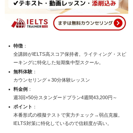
特徴
：
全講師がIELTS高スコア保持者。ライティング・スピ
ーキングに特化した短期集中型スクール。
無料体験
：
カウンセリング＋30分体験レッスン
料金例
：
週3回×50分スタンダードプラン4週間43,200円～
ポイント
：
本番形式の模擬テストで実力チェック→弱点克服。
IELTS対策に特化しているので信頼度が高い。