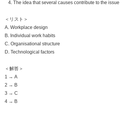
The idea that several causes contribute to the issue
＜リスト＞
A. Workplace design
B. Individual work habits
C. Organisational structure
D. Technological factors
＜解答＞
1 → A
2 → B
3 → C
4 → B